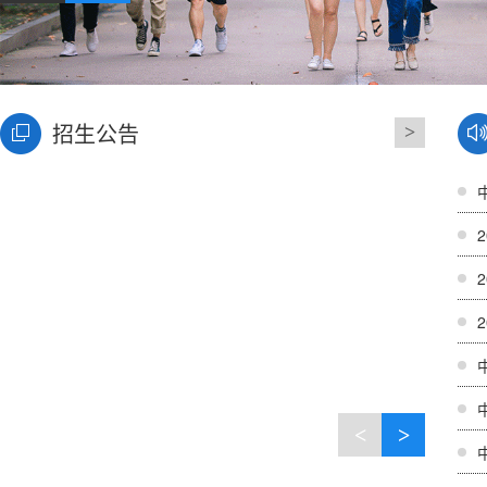
招生公告
>
中
<
>