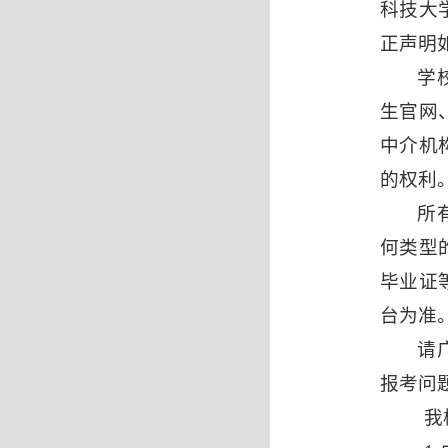
科技大
正声明
学
生官网
中介机
的权利
所
何类型
毕业证
台为准
请
报考问
我